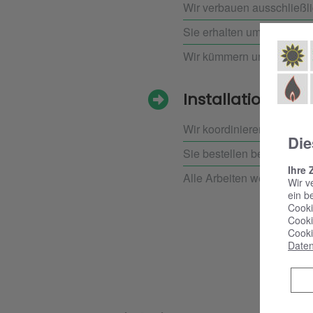
Wir verbauen ausschließl
Sie erhalten umfassende 
Wir kümmern uns um Instal
Installation und
Wir koordinieren alle bete
Die
Sie bestellen bei uns, wir 
Ihre 
Alle Arbeiten werden sorgf
Wir v
ein b
Cooki
Cooki
Cooki
Daten