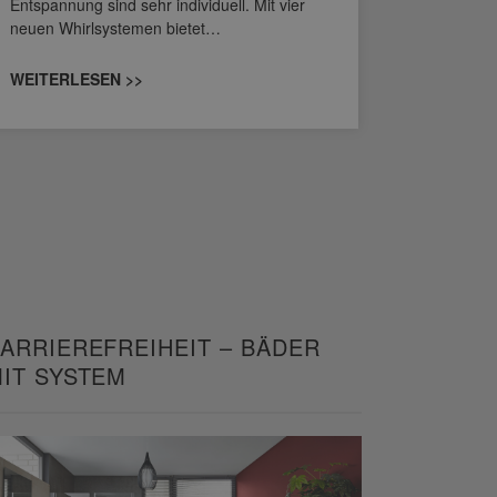
Entspannung sind sehr individuell. Mit vier
von Wascht
neuen Whirlsystemen bietet…
unterschi
konzipiert
WEITERLESEN >>
WEITERL
ARRIEREFREIHEIT – BÄDER
IT SYSTEM