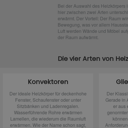
Bei der Auswahl des Heizkörpers i
hier zwischen zwei Arten untersc
erwärmt. Der Vorteil: Der Raum wir
Bewegung, was vor allem Hausstaub
Luft werden Wände und Möbel aufge
der Raum aufwärmt.
Die vier Arten von He
Konvektoren
Gli
Der ideale Heizkörper für deckenhohe
Der Klassi
Fenster, Schaufenster oder unter
Gerade in A
Sitzbänken und Ladenregalen.
er aus 
Wasserführende Rohre erwärmen
genormter
Lamellen, die wiederum die Raumluft
können 
erwärmen. Wie der Name schon sagt,
Anforderun