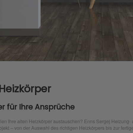
 Heizkörper
er für Ihre Ansprüche
en Ihre alten Heizkörper austauschen? Enns Sergej Heizung- und
ojekt – von der Auswahl des richtigen Heizkörpers bis zur fertige