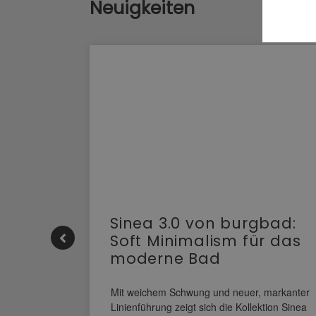
Neuigkeiten
e |
Sinea 3.0 von burgbad:
Soft Minimalism für das
moderne Bad
nskomfort
s
Mit weichem Schwung und neuer, markanter
M NEO
Linienführung zeigt sich die Kollektion Sinea