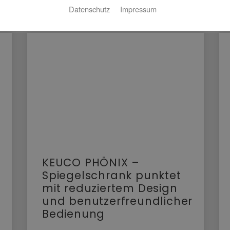
Datenschutz
Impressum
KEUCO PHÖNIX –
Spiegelschrank punktet
mit reduziertem Design
und benutzerfreundlicher
Bedienung