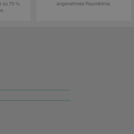
e zu 70 %
angenehmes Raumklima.
e.