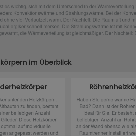
st es wichtig, sich mit dem Unterschied in der Wärmeverteilung
hieden: Konvektionswärme und Strahlungswärme. Bei der Konve
d ohne viel Vorlaufzeit warm. Der Nachteil: Die Raumluft und m
allergiker schnell merken. Die Strahlungswärme ist mit Sonnen
wärmt, die Wärmeverteilung ist gleichmäßiger. Der Nachteil: Es
izkörpern im Überblick
ederheizkörper
Röhrenheizkö
ker unter den Heizkörpern.
Haben Sie gerne warme Ha
ltbauten zu finden, besteht
Bad? Dann ist der Röhren
einer beliebigen Anzahl
ideal für Sie. Er besteht
 Glieder. Diese Heizkörper
beliebigen Anzahl an Rohr
optimal auf individuelle
an der Wand ebenso wie als
gen angepasst werden und
Raumtrenner installiert w