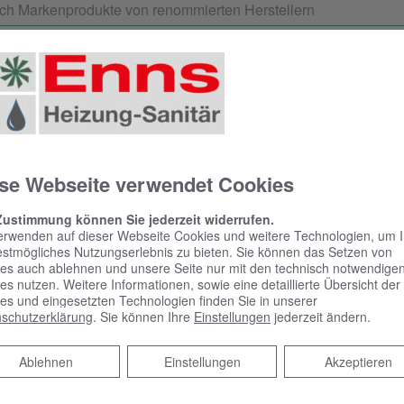
ich Markenprodukte von renommierten Herstellern
Service- und Garantieleistungen
lation, Wartung und Instandhaltung
 Service vom Profi
iligten Gewerke für Sie
se Webseite verwendet Cookies
liefern und installieren – alles aus einer Hand
Zustimmung können Sie jederzeit widerrufen.
ältig und termingerecht ausgeführt
erwenden auf dieser Webseite Cookies und weitere Technologien, um 
estmögliches Nutzungserlebnis zu bieten. Sie können das Setzen von
es auch ablehnen und unsere Seite nur mit den technisch notwendige
es nutzen. Weitere Informationen, sowie eine detaillierte Übersicht der
es und eingesetzten Technologien finden Sie in unserer
schutzerklärung
. Sie können Ihre
Einstellungen
jederzeit ändern.
Ablehnen
Ablehnen
Einstellungen
Akzeptieren