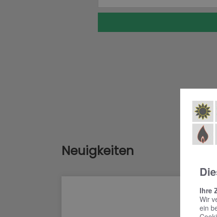
Neuigkeiten
Die
Ihre 
Wir v
ein b
Cooki