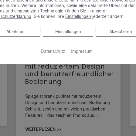
es nutzen. Weitere Informationen, sowie eine detaillierte Übersicht der
es und eingesetzten Technologien finden Sie in unserer
schutzerklärung
. Sie können Ihre
Einstellungen
jederzeit ändern.
Ablehnen
Ablehnen
Einstellungen
Akzeptieren
KEUCO PHÖNIX –
Datenschutz
Impressum
Spiegelschrank punktet
mit reduziertem Design
und benutzerfreundlicher
Bedienung
Spiegelschrank punktet mit reduziertem
Design und benutzerfreundlicher Bedienung
Schlicht, schön und mit vielen praktischen
Features – das zeichnet Phönix aus.…
WEITERLESEN >>