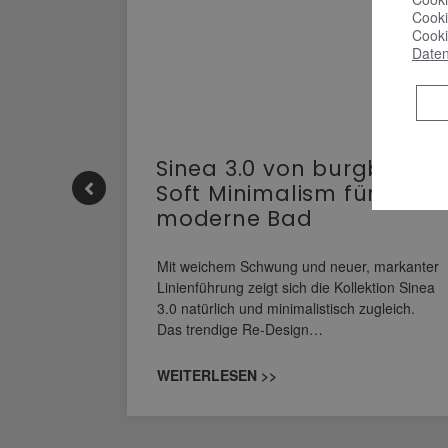
Cooki
Cooki
Daten
e |
Sinea 3.0 von burgbad:
Soft Minimalism für das
moderne Bad
nskomfort
s
Mit weichem Schwung und neuer, markanter
M NEO
Linienführung zeigt sich die Kollektion Sinea
owohl zum
3.0 natürlich und minimalistisch zugleich.
Das trendige Re-Design…
WEITERLESEN >>