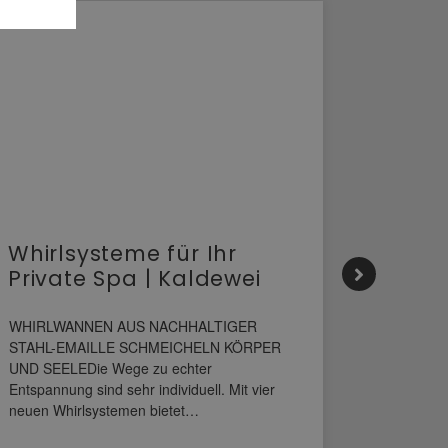
Whirlsysteme für Ihr
Gesta
Private Spa | Kaldewei
alltä
HANS
WHIRLWANNEN AUS NACHHALTIGER
STAHL-EMAILLE SCHMEICHELN KÖRPER
Stil für 
UND SEELEDie Wege zu echter
HANSAGENE
Entspannung sind sehr individuell. Mit vier
von Wascht
neuen Whirlsystemen bietet…
unterschi
konzipiert