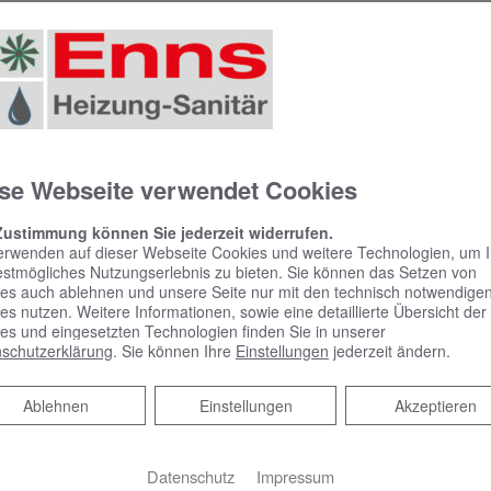
allation oder Integration in vorhandene Heizungssysteme
beteiligten Gewerke
hte Ausführung aller Arbeiten
se Webseite verwendet Cookies
uell Fördermöglichkeiten gibt.
Zustimmung können Sie jederzeit widerrufen.
ren Sie.
erwenden auf dieser Webseite Cookies und weitere Technologien, um 
estmögliches Nutzungserlebnis zu bieten. Sie können das Setzen von
es auch ablehnen und unsere Seite nur mit den technisch notwendige
es nutzen. Weitere Informationen, sowie eine detaillierte Übersicht der
es und eingesetzten Technologien finden Sie in unserer
schutzerklärung
. Sie können Ihre
Einstellungen
jederzeit ändern.
Ablehnen
Ablehnen
Einstellungen
Akzeptieren
Datenschutz
Impressum