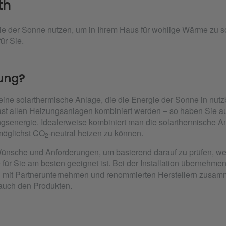
th
ie der Sonne nutzen, um in Ihrem Haus für wohlige Wärme zu s
ür Sie.
zung?
eine solarthermische Anlage, die die Energie der Sonne in nu
fast allen Heizungsanlagen kombiniert werden – so haben Sie 
energie. Idealerweise kombiniert man die solarthermische An
möglichst CO
-neutral heizen zu können.
2
ünsche und Anforderungen, um basierend darauf zu prüfen, w
ür Sie am besten geeignet ist. Bei der Installation übernehme
g mit Partnerunternehmen und renommierten Herstellern zusa
s auch den Produkten.