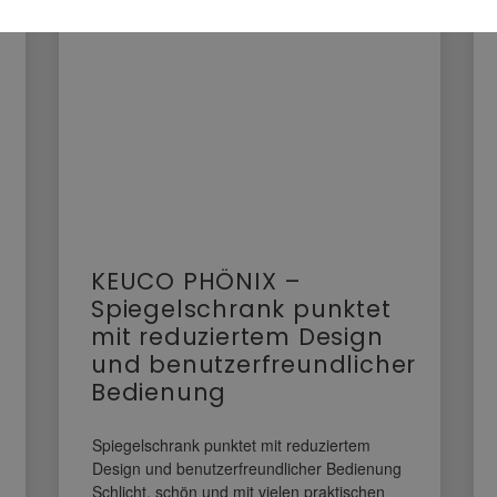
KEUCO PHÖNIX –
Spiegelschrank punktet
mit reduziertem Design
und benutzerfreundlicher
Bedienung
Spiegelschrank punktet mit reduziertem
Design und benutzerfreundlicher Bedienung
Schlicht, schön und mit vielen praktischen